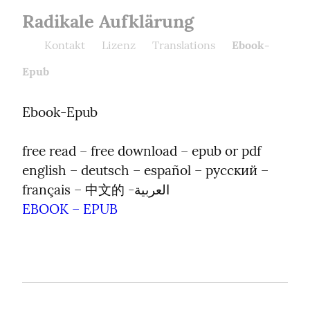
Radikale Aufklärung
Kontakt
Lizenz
Translations
Ebook-
Epub
Ebook-Epub
free read – free download – epub or pdf

english – deutsch – español – русский – 
EBOOK – EPUB